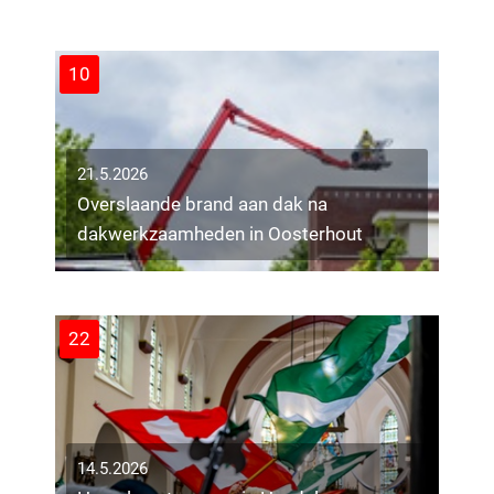
Tilburg
10
12
10
21.5.2026
Overslaande brand aan dak na
20.5.2026
dakwerkzaamheden in Oosterhout
Veel schade bij aanrijding op
Burgemeester Bechtweg in Tilburg
8
22
14.5.2026
14.5.2026