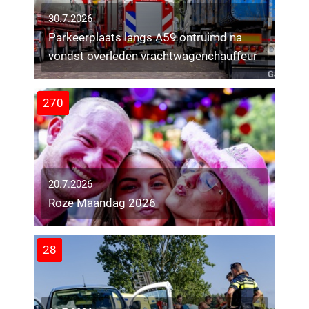
30.7.2026
Parkeerplaats langs A59 ontruimd na
vondst overleden vrachtwagenchauffeur
270
20.7.2026
Roze Maandag 2026
28