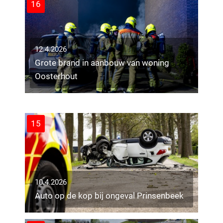
16
12.4.2026
Grote brand in aanbouw van woning
11.4.2026
Oosterhout
Vijf auto’s beschadigd door brand in
Tilburg-Noord
12
15
10.4.2026
Auto op de kop bij ongeval Prinsenbeek