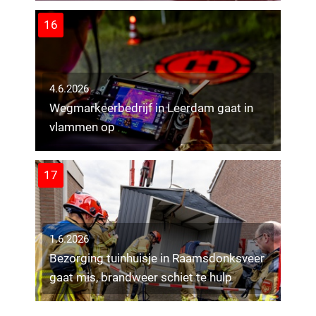
16
4.6.2026
Wegmarkeerbedrijf in Leerdam gaat in
vlammen op
17
1.6.2026
Bezorging tuinhuisje in Raamsdonksveer
26.5.2026
gaat mis, brandweer schiet te hulp
Overleden persoon aangetroffen in tent
26.5.2026
langs Joplinpad Tilburg
Persoon ernstig gewond bij
steekincident in woning aan Trouwlaan in