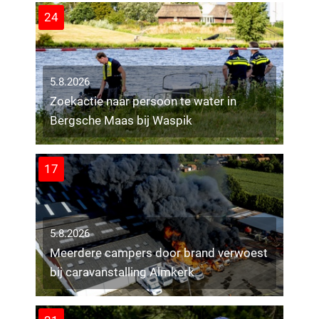
24
5.8.2026
Zoekactie naar persoon te water in
Bergsche Maas bij Waspik
17
5.8.2026
Meerdere campers door brand verwoest
bij caravanstalling Almkerk