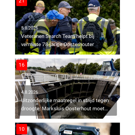
21
5.8.2026
Veteranen Search Team helpt bij
vermiste 78-jarige Oosterhouter
16
4.8.2026
Uitzonderlijke maatregel in strijd tegen
droogte: Marksluis Oosterhout moet
open
10