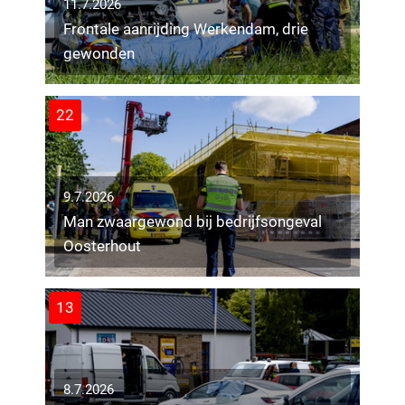
11.7.2026
Frontale aanrijding Werkendam, drie
gewonden
22
9.7.2026
Man zwaargewond bij bedrijfsongeval
Oosterhout
13
8.7.2026