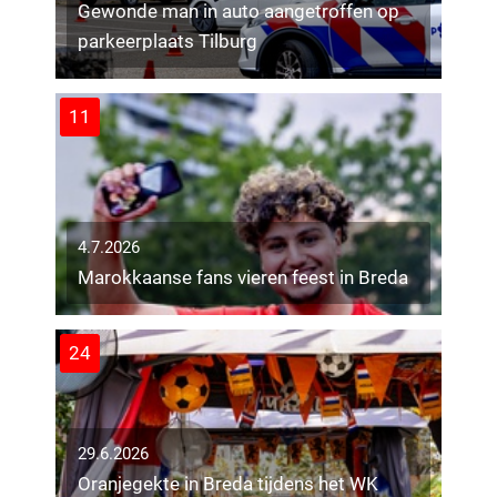
Gewonde man in auto aangetroffen op
parkeerplaats Tilburg
11
4.7.2026
Marokkaanse fans vieren feest in Breda
24
29.6.2026
Oranjegekte in Breda tijdens het WK