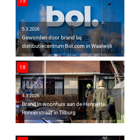
15
5.3.2026
Gewonden door brand bij
distibutiecentrum Bol.com in Waalwijk
18
4.3.2026
Brand in woonhuis aan de Henriette
25.2.2026
Ronnerstraat in Tilburg
Stil protest bij concert Jerusalem
Quartet in Tilburg
13