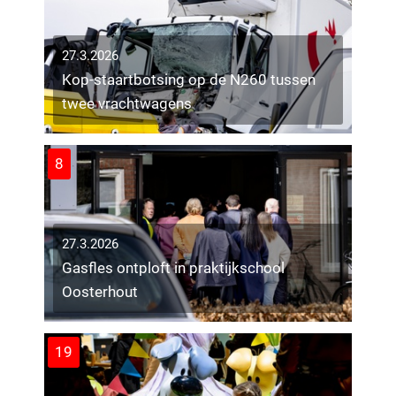
27.3.2026
Kop-staartbotsing op de N260 tussen
twee vrachtwagens
8
27.3.2026
Gasfles ontploft in praktijkschool
Oosterhout
19