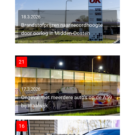
18.3.2026
Brandstofprijzen naar recordhoogte
18.3.2026
door oorlog in Midden-Oosten
Drie mannen uit woning gehaald bij
uitslaande brand in Tilburg
9
21
17.3.2026
Ongeval met meerdere auto's op de A59
bij Waalwijk
16