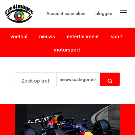
Account aanmaken
Inloggen
voetbal
nieuws
entertainment
sport
motorsport