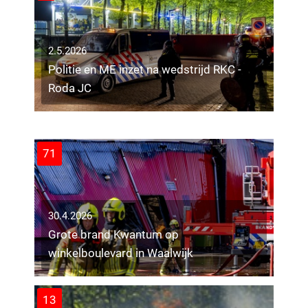
2.5.2026
Politie en ME inzet na wedstrijd RKC -
30.4.2026
Roda JC
Rustige demonstratie rond opvang
statushouders in Tilburg
8
71
30.4.2026
Grote brand Kwantum op
winkelboulevard in Waalwijk
13