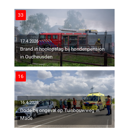
6
33
17.4.2026
Brand in hooiopslag bij hondenpension
in Oudheusden
16
16.4.2026
Dode bij ongeval op Tuinbouwweg in
Made