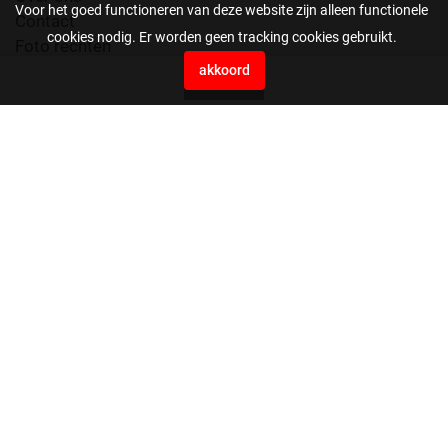
Voor het goed functioneren van deze website zijn alleen functionele
Contact
cookies nodig. Er worden geen tracking cookies gebruikt.
Foto rechten
Voorwaarden
akkoord
0
Press Agency EYE4images B.V.
Vaartweg 10H
4905 BL Oosterhout
Nederland
0162561199
beeldbank@eye4images.nl
stuur ons je bestanden