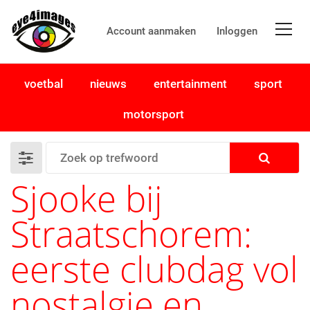
Account aanmaken
Inloggen
voetbal
nieuws
entertainment
sport
motorsport
Sjooke bij
Straatschorem:
eerste clubdag vol
nostalgie en