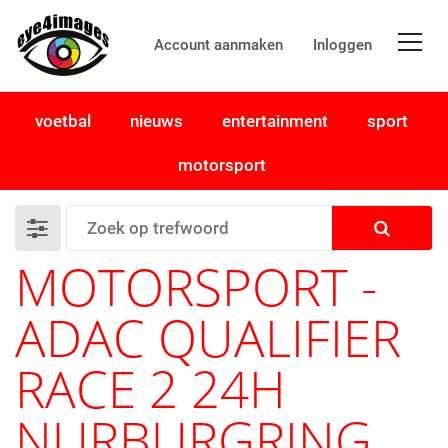
Account aanmaken
Inloggen
voetbal
nieuws
entertainment
sport
motorsport
MOTORSPORT -
ADAC QUALIFIER
RACE 2 24H
NURBURGRING