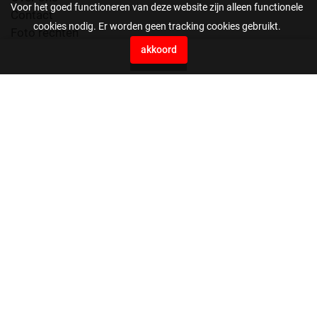
Voor het goed functioneren van deze website zijn alleen functionele
Contact
cookies nodig. Er worden geen tracking cookies gebruikt.
Foto rechten
Voorwaarden
akkoord
0
Press Agency EYE4images B.V.
Vaartweg 10H
4905 BL Oosterhout
Nederland
0162561199
beeldbank@eye4images.nl
stuur ons je bestanden